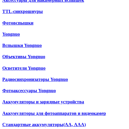
Аксессуары для накамерных вспышек
TTL-синхрошнуры
Фотовспышки
Yongnuo
Вспышки Yongnuo
Объективы Yongnuo
Осветители Yongnuo
Радиосинхронизаторы Yongnuo
Фотоаксессуары Yongnuo
Аккумуляторы и зарядные устройства
Аккумуляторы для фотоаппаратов и видеокамер
Cтандартные аккумуляторы(АА, ААА)