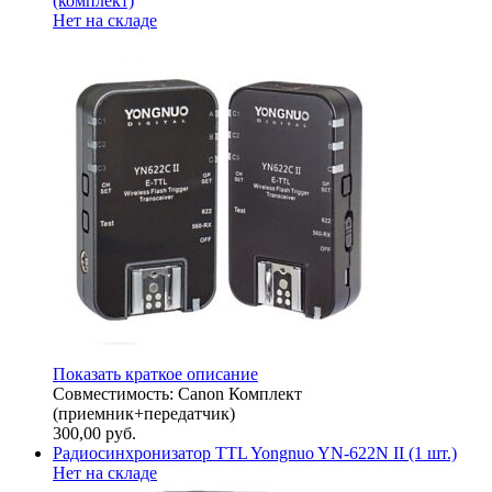
(комплект)
Нет на складе
Показать краткое описание
Совместимость: Canon Комплект
(приемник+передатчик)
300,00
руб.
Радиосинхронизатор TTL Yongnuo YN-622N II (1 шт.)
Нет на складе