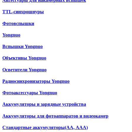
Аксессуары для накамерных вспышек
TTL-синхрошнуры
Фотовспышки
Yongnuo
Вспышки Yongnuo
Объективы Yongnuo
Осветители Yongnuo
Радиосинхронизаторы Yongnuo
Фотоаксессуары Yongnuo
Аккумуляторы и зарядные устройства
Аккумуляторы для фотоаппаратов и видеокамер
Cтандартные аккумуляторы(АА, ААА)