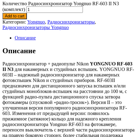
Количество Радиосинхронизатор Yongnuo RF-603 II N3
(комплект)
Add to cart
Категории:
Yongnuo
,
Радиосинхронизаторы
,
Радиосинхронизаторы Yongnuo
Описание
Описание
Радиосинхронизатор + радиопульт Nikon
YONGNUO RF-603
II N3
для накамерных и студийных вспышек. YONGNUO RF-
603II – надежный радиосинхронизатор для накамерных
фотовспышек Nikon и студийных приборов. RF-603II
предназначен для дистанционного запуска вспышек и/или
студийных моноблоков-вспышек на расстоянии до 100 м, с
функцией радио-пульта дистанционного спуска затвора
фотокамеры (спусковой «радио-тросик»). Версия II – это
улучшенная версия популярного радиосинхронизатора RF-
603. Изменения от предыдущей версии: появилось
прижимное (затяжное) кольцо для надежного крепления
радиосинхронизатора Yongnuo RF-603 на фотокамере,
переносен выключатель с верхней части радиосинхронизатора
на правую боковую сторону, более стабильная поддержка