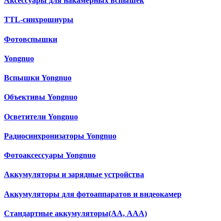
Аксессуары для накамерных вспышек
TTL-синхрошнуры
Фотовспышки
Yongnuo
Вспышки Yongnuo
Объективы Yongnuo
Осветители Yongnuo
Радиосинхронизаторы Yongnuo
Фотоаксессуары Yongnuo
Аккумуляторы и зарядные устройства
Аккумуляторы для фотоаппаратов и видеокамер
Cтандартные аккумуляторы(АА, ААА)