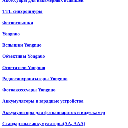
Аксессуары для накамерных вспышек
TTL-синхрошнуры
Фотовспышки
Yongnuo
Вспышки Yongnuo
Объективы Yongnuo
Осветители Yongnuo
Радиосинхронизаторы Yongnuo
Фотоаксессуары Yongnuo
Аккумуляторы и зарядные устройства
Аккумуляторы для фотоаппаратов и видеокамер
Cтандартные аккумуляторы(АА, ААА)