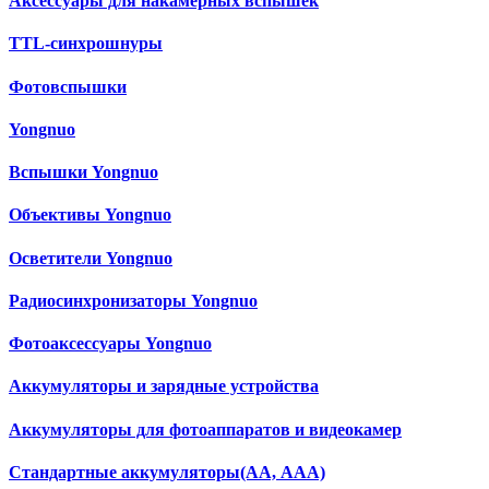
Аксессуары для накамерных вспышек
TTL-синхрошнуры
Фотовспышки
Yongnuo
Вспышки Yongnuo
Объективы Yongnuo
Осветители Yongnuo
Радиосинхронизаторы Yongnuo
Фотоаксессуары Yongnuo
Аккумуляторы и зарядные устройства
Аккумуляторы для фотоаппаратов и видеокамер
Cтандартные аккумуляторы(АА, ААА)