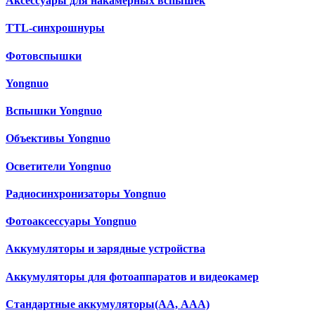
Аксессуары для накамерных вспышек
TTL-синхрошнуры
Фотовспышки
Yongnuo
Вспышки Yongnuo
Объективы Yongnuo
Осветители Yongnuo
Радиосинхронизаторы Yongnuo
Фотоаксессуары Yongnuo
Аккумуляторы и зарядные устройства
Аккумуляторы для фотоаппаратов и видеокамер
Cтандартные аккумуляторы(АА, ААА)