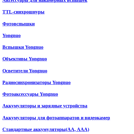
Аксессуары для накамерных вспышек
TTL-синхрошнуры
Фотовспышки
Yongnuo
Вспышки Yongnuo
Объективы Yongnuo
Осветители Yongnuo
Радиосинхронизаторы Yongnuo
Фотоаксессуары Yongnuo
Аккумуляторы и зарядные устройства
Аккумуляторы для фотоаппаратов и видеокамер
Cтандартные аккумуляторы(АА, ААА)