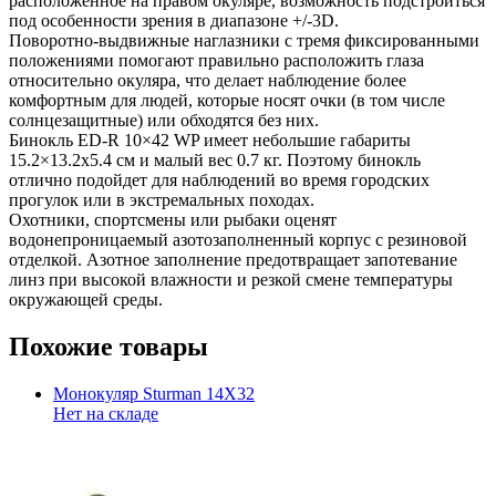
расположенное на правом окуляре, возможность подстроиться
под особенности зрения в диапазоне +/-3D.
Поворотно-выдвижные наглазники с тремя фиксированными
положениями помогают правильно расположить глаза
относительно окуляра, что делает наблюдение более
комфортным для людей, которые носят очки (в том числе
солнцезащитные) или обходятся без них.
Бинокль ED-R 10×42 WP имеет небольшие габариты
15.2×13.2х5.4 см и малый вес 0.7 кг. Поэтому бинокль
отлично подойдет для наблюдений во время городских
прогулок или в экстремальных походах.
Охотники, спортсмены или рыбаки оценят
водонепроницаемый азотозаполненный корпус с резиновой
отделкой. Азотное заполнение предотвращает запотевание
линз при высокой влажности и резкой смене температуры
окружающей среды.
Похожие товары
Монокуляр Sturman 14X32
Нет на складе