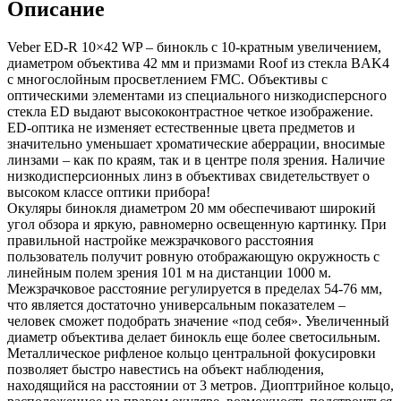
Описание
Veber ED-R 10×42 WP – бинокль с 10-кратным увеличением,
диаметром объектива 42 мм и призмами Roof из стекла BAK4
с многослойным просветлением FMC. Объективы с
оптическими элементами из специального низкодисперсного
стекла ED выдают высококонтрастное четкое изображение.
ED-оптика не изменяет естественные цвета предметов и
значительно уменьшает хроматические аберрации, вносимые
линзами – как по краям, так и в центре поля зрения. Наличие
низкодисперсионных линз в объективах свидетельствует о
высоком классе оптики прибора!
Окуляры бинокля диаметром 20 мм обеспечивают широкий
угол обзора и яркую, равномерно освещенную картинку. При
правильной настройке межзрачкового расстояния
пользователь получит ровную отображающую окружность с
линейным полем зрения 101 м на дистанции 1000 м.
Межзрачковое расстояние регулируется в пределах 54-76 мм,
что является достаточно универсальным показателем –
человек сможет подобрать значение «под себя». Увеличенный
диаметр объектива делает бинокль еще более светосильным.
Металлическое рифленое кольцо центральной фокусировки
позволяет быстро навестись на объект наблюдения,
находящийся на расстоянии от 3 метров. Диоптрийное кольцо,