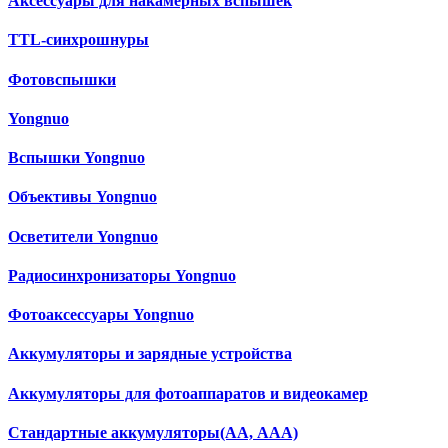
Аксессуары для накамерных вспышек
TTL-синхрошнуры
Фотовспышки
Yongnuo
Вспышки Yongnuo
Объективы Yongnuo
Осветители Yongnuo
Радиосинхронизаторы Yongnuo
Фотоаксессуары Yongnuo
Аккумуляторы и зарядные устройства
Аккумуляторы для фотоаппаратов и видеокамер
Cтандартные аккумуляторы(АА, ААА)