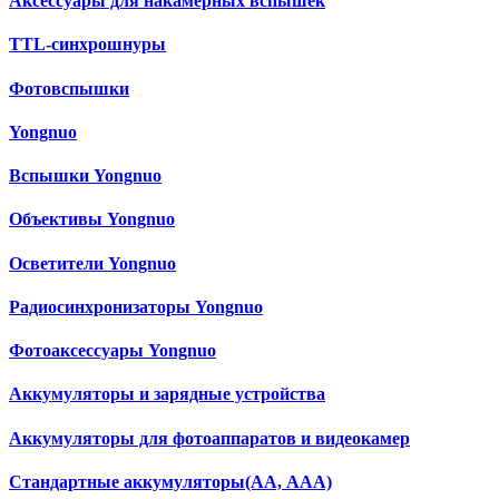
Аксессуары для накамерных вспышек
TTL-синхрошнуры
Фотовспышки
Yongnuo
Вспышки Yongnuo
Объективы Yongnuo
Осветители Yongnuo
Радиосинхронизаторы Yongnuo
Фотоаксессуары Yongnuo
Аккумуляторы и зарядные устройства
Аккумуляторы для фотоаппаратов и видеокамер
Cтандартные аккумуляторы(АА, ААА)