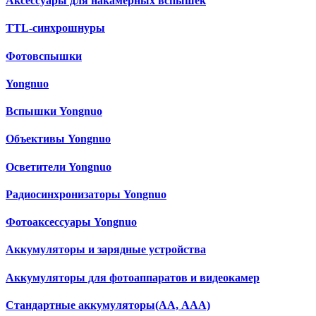
Аксессуары для накамерных вспышек
TTL-синхрошнуры
Фотовспышки
Yongnuo
Вспышки Yongnuo
Объективы Yongnuo
Осветители Yongnuo
Радиосинхронизаторы Yongnuo
Фотоаксессуары Yongnuo
Аккумуляторы и зарядные устройства
Аккумуляторы для фотоаппаратов и видеокамер
Cтандартные аккумуляторы(АА, ААА)