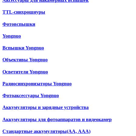
Аксессуары для накамерных вспышек
TTL-синхрошнуры
Фотовспышки
Yongnuo
Вспышки Yongnuo
Объективы Yongnuo
Осветители Yongnuo
Радиосинхронизаторы Yongnuo
Фотоаксессуары Yongnuo
Аккумуляторы и зарядные устройства
Аккумуляторы для фотоаппаратов и видеокамер
Cтандартные аккумуляторы(АА, ААА)