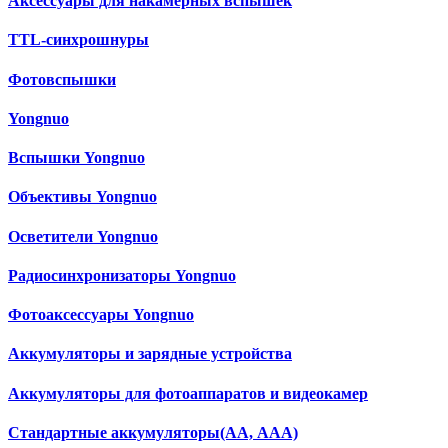
Аксессуары для накамерных вспышек
TTL-синхрошнуры
Фотовспышки
Yongnuo
Вспышки Yongnuo
Объективы Yongnuo
Осветители Yongnuo
Радиосинхронизаторы Yongnuo
Фотоаксессуары Yongnuo
Аккумуляторы и зарядные устройства
Аккумуляторы для фотоаппаратов и видеокамер
Cтандартные аккумуляторы(АА, ААА)