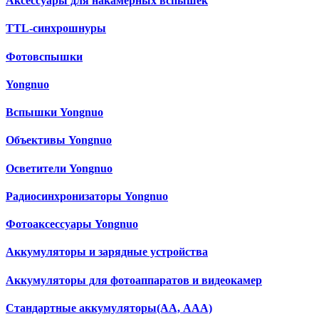
Аксессуары для накамерных вспышек
TTL-синхрошнуры
Фотовспышки
Yongnuo
Вспышки Yongnuo
Объективы Yongnuo
Осветители Yongnuo
Радиосинхронизаторы Yongnuo
Фотоаксессуары Yongnuo
Аккумуляторы и зарядные устройства
Аккумуляторы для фотоаппаратов и видеокамер
Cтандартные аккумуляторы(АА, ААА)