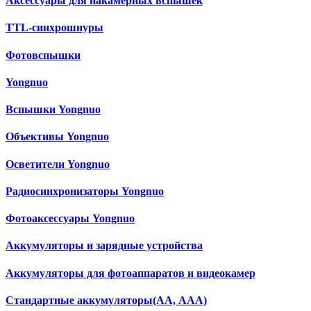
Аксессуары для накамерных вспышек
TTL-синхрошнуры
Фотовспышки
Yongnuo
Вспышки Yongnuo
Объективы Yongnuo
Осветители Yongnuo
Радиосинхронизаторы Yongnuo
Фотоаксессуары Yongnuo
Аккумуляторы и зарядные устройства
Аккумуляторы для фотоаппаратов и видеокамер
Cтандартные аккумуляторы(АА, ААА)