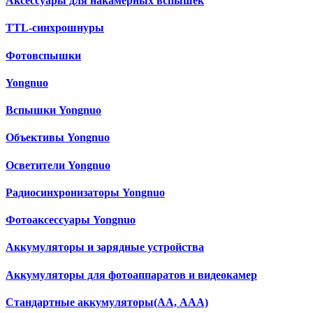
Аксессуары для накамерных вспышек
TTL-синхрошнуры
Фотовспышки
Yongnuo
Вспышки Yongnuo
Объективы Yongnuo
Осветители Yongnuo
Радиосинхронизаторы Yongnuo
Фотоаксессуары Yongnuo
Аккумуляторы и зарядные устройства
Аккумуляторы для фотоаппаратов и видеокамер
Cтандартные аккумуляторы(АА, ААА)