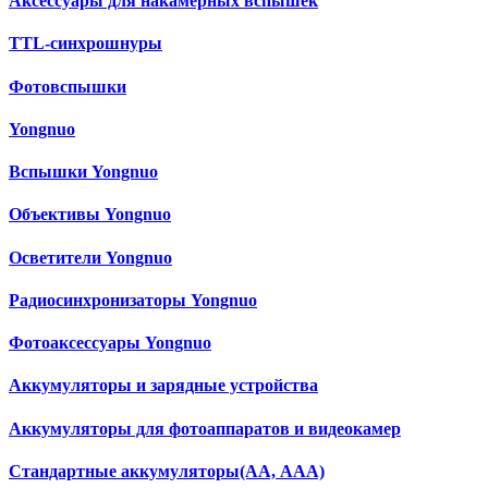
Аксессуары для накамерных вспышек
TTL-синхрошнуры
Фотовспышки
Yongnuo
Вспышки Yongnuo
Объективы Yongnuo
Осветители Yongnuo
Радиосинхронизаторы Yongnuo
Фотоаксессуары Yongnuo
Аккумуляторы и зарядные устройства
Аккумуляторы для фотоаппаратов и видеокамер
Cтандартные аккумуляторы(АА, ААА)