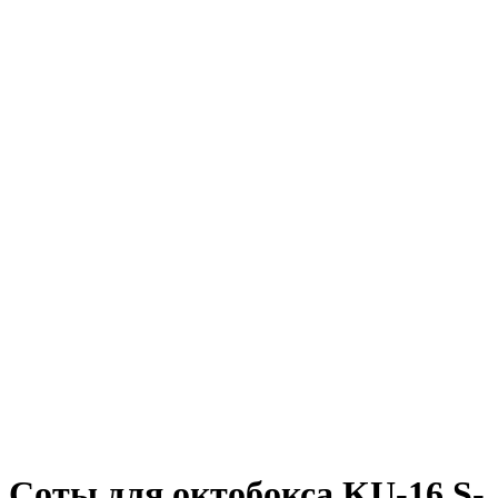
Соты для октобокса KU-16 S-