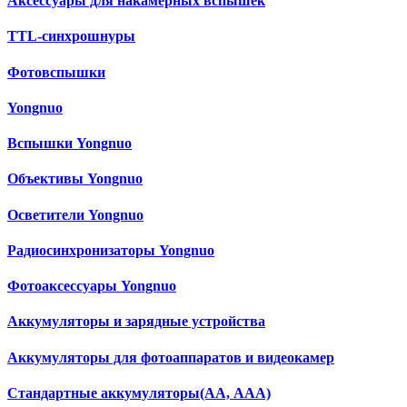
Аксессуары для накамерных вспышек
TTL-синхрошнуры
Фотовспышки
Yongnuo
Вспышки Yongnuo
Объективы Yongnuo
Осветители Yongnuo
Радиосинхронизаторы Yongnuo
Фотоаксессуары Yongnuo
Аккумуляторы и зарядные устройства
Аккумуляторы для фотоаппаратов и видеокамер
Cтандартные аккумуляторы(АА, ААА)