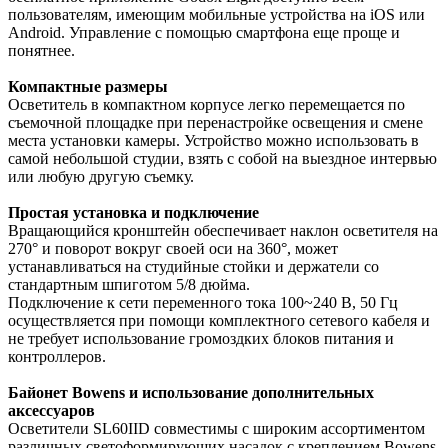
пользователям, имеющим мобильные устройства на iOS или
Android. Управление с помощью смартфона еще проще и
понятнее.
Компактные размеры
Осветитель в компактном корпусе легко перемещается по
съемочной площадке при перенастройке освещения и смене
места установки камеры. Устройство можно использовать в
самой небольшой студии, взять с собой на выездное интервью
или любую другую съемку.
Простая установка и подключение
Вращающийся кронштейн обеспечивает наклон осветителя на
270° и поворот вокруг своей оси на 360°, может
устанавливаться на студийные стойки и держатели со
стандартным шпиготом 5/8 дюйма.
Подключение к сети переменного тока 100~240 В, 50 Гц
осуществляется при помощи комплектного сетевого кабеля и
не требует использование громоздких блоков питания и
контроллеров.
Байонет Bowens и использование дополнительных
аксессуаров
Осветители SL60IID совместимы с широким ассортиментом
различных светоформирующих насадок с креплением Bowens