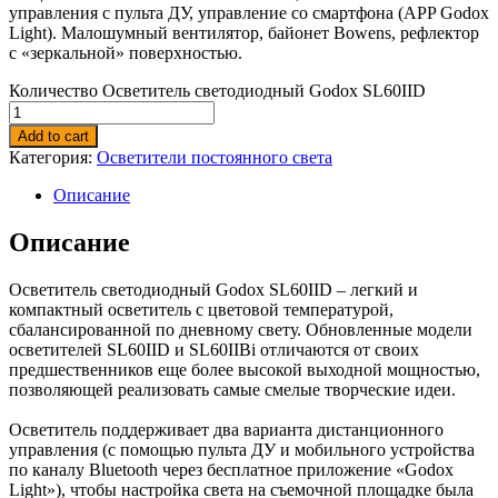
управления с пульта ДУ, управление со смартфона (APP Godox
Light). Малошумный вентилятор, байонет Bowens, рефлектор
с «зеркальной» поверхностью.
Количество Осветитель светодиодный Godox SL60IID
Add to cart
Категория:
Осветители постоянного света
Описание
Описание
Осветитель светодиодный Godox SL60IID – легкий и
компактный осветитель с цветовой температурой,
сбалансированной по дневному свету. Обновленные модели
осветителей SL60IID и SL60IIBi отличаются от своих
предшественников еще более высокой выходной мощностью,
позволяющей реализовать самые смелые творческие идеи.
Осветитель поддерживает два варианта дистанционного
управления (с помощью пульта ДУ и мобильного устройства
по каналу Bluetooth через бесплатное приложение «Godox
Light»), чтобы настройка света на съемочной площадке была