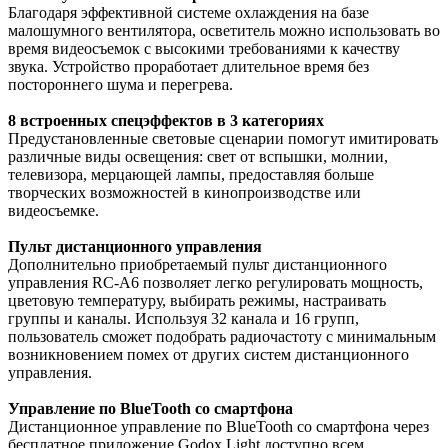
Благодаря эффективной системе охлаждения на базе
малошумного вентилятора, осветитель можно использовать во
время видеосъемок с высокими требованиями к качеству
звука. Устройство проработает длительное время без
постороннего шума и перегрева.
8 встроенных спецэффектов в 3 категориях
Предустановленные световые сценарии помогут имитировать
различные виды освещения: свет от вспышки, молнии,
телевизора, мерцающей лампы, предоставляя больше
творческих возможностей в кинопроизводстве или
видеосъемке.
Пульт дистанционного управления
Дополнительно приобретаемый пульт дистанционного
управления RC-А6 позволяет легко регулировать мощность,
цветовую температуру, выбирать режимы, настраивать
группы и каналы. Используя 32 канала и 16 групп,
пользователь сможет подобрать радиочастоту с минимальным
возникновением помех от других систем дистанционного
управления.
Управление по BlueTooth со смартфона
Дистанционное управление по BlueTooth со смартфона через
бесплатное приложение Godox Light доступно всем