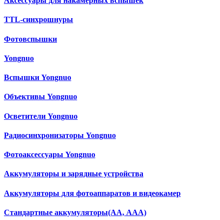
Аксессуары для накамерных вспышек
TTL-синхрошнуры
Фотовспышки
Yongnuo
Вспышки Yongnuo
Объективы Yongnuo
Осветители Yongnuo
Радиосинхронизаторы Yongnuo
Фотоаксессуары Yongnuo
Аккумуляторы и зарядные устройства
Аккумуляторы для фотоаппаратов и видеокамер
Cтандартные аккумуляторы(АА, ААА)