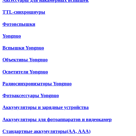
Аксессуары для накамерных вспышек
TTL-синхрошнуры
Фотовспышки
Yongnuo
Вспышки Yongnuo
Объективы Yongnuo
Осветители Yongnuo
Радиосинхронизаторы Yongnuo
Фотоаксессуары Yongnuo
Аккумуляторы и зарядные устройства
Аккумуляторы для фотоаппаратов и видеокамер
Cтандартные аккумуляторы(АА, ААА)