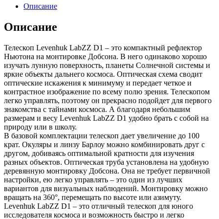
Описание
Описание
Телескоп Levenhuk LabZZ D1 – это компактный рефлектор
Ньютона на монтировке Добсона. В него одинаково хорошо
изучать лунную поверхность, планеты Солнечной системы и
яркие объекты дальнего космоса. Оптическая схема сводит
оптические искажения к минимуму и передает четкое и
контрастное изображение по всему полю зрения. Телескопом
легко управлять, поэтому он прекрасно подойдет для первого
знакомства с тайнами космоса. А благодаря небольшим
размерам и весу Levenhuk LabZZ D1 удобно брать с собой на
природу или в школу.
В базовой комплектации телескоп дает увеличение до 100
крат. Окуляры и линзу Барлоу можно комбинировать друг с
другом, добиваясь оптимальной кратности для изучения
разных объектов. Оптическая труба установлена на удобную
деревянную монтировку Добсона. Она не требует первичной
настройки, ею легко управлять – это один из лучших
вариантов для визуальных наблюдений. Монтировку можно
вращать на 360°, перемещать по высоте или азимуту.
Levenhuk LabZZ D1 – это отличный телескоп для юного
исследователя космоса и возможность быстро и легко