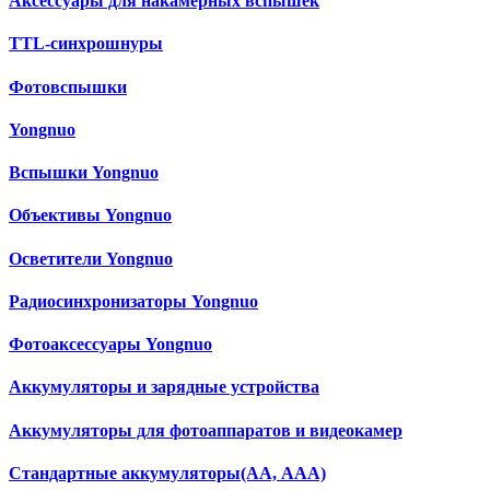
Аксессуары для накамерных вспышек
TTL-синхрошнуры
Фотовспышки
Yongnuo
Вспышки Yongnuo
Объективы Yongnuo
Осветители Yongnuo
Радиосинхронизаторы Yongnuo
Фотоаксессуары Yongnuo
Аккумуляторы и зарядные устройства
Аккумуляторы для фотоаппаратов и видеокамер
Cтандартные аккумуляторы(АА, ААА)