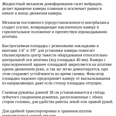
Жидкостный механизм демпфирования гасит вибрации,
делает вращение камеры плавным и исключает рывки в
начале и конце движения камеры.
Механизм постоянного (предустановленного) контрбаланса
создает усилие, возвращающее наклоненную камеру в
горизонтальное положение и препятствуя опрокидыванию
штатива.
Быстросъемная площадка с резиновыми накладками и
винтами 1/4″ и 3/8″ для установки камеры помогает
сбалансировать центр тяжести оборудования относительно
центральной оси штатива (ход площадки 40 мм). Камера с
присоединенной заранее площадкой закрепляется на штативе
одним движением руки, и так же легко демонтируется, при
этом сохраняет устойчивость во время съемки. Фиксатор
площадки надежно предохраняет камеру от выскальзывания
из направляющих даже если стопор площадки отпущен.
Съемная рукоятка длиной 38 см устанавливается в гнёзда
зубчатого соединения рукоятки, расположенные с обоих
сторон головки, для удобства работы левой или правой рукой.
Для удобной транспортировки и хранения штатив
комплектуется сумкой-чехлом.