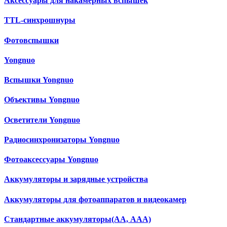
Аксессуары для накамерных вспышек
TTL-синхрошнуры
Фотовспышки
Yongnuo
Вспышки Yongnuo
Объективы Yongnuo
Осветители Yongnuo
Радиосинхронизаторы Yongnuo
Фотоаксессуары Yongnuo
Аккумуляторы и зарядные устройства
Аккумуляторы для фотоаппаратов и видеокамер
Cтандартные аккумуляторы(АА, ААА)