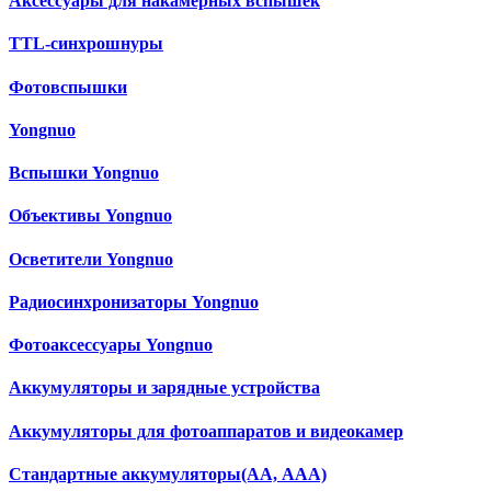
Аксессуары для накамерных вспышек
TTL-синхрошнуры
Фотовспышки
Yongnuo
Вспышки Yongnuo
Объективы Yongnuo
Осветители Yongnuo
Радиосинхронизаторы Yongnuo
Фотоаксессуары Yongnuo
Аккумуляторы и зарядные устройства
Аккумуляторы для фотоаппаратов и видеокамер
Cтандартные аккумуляторы(АА, ААА)