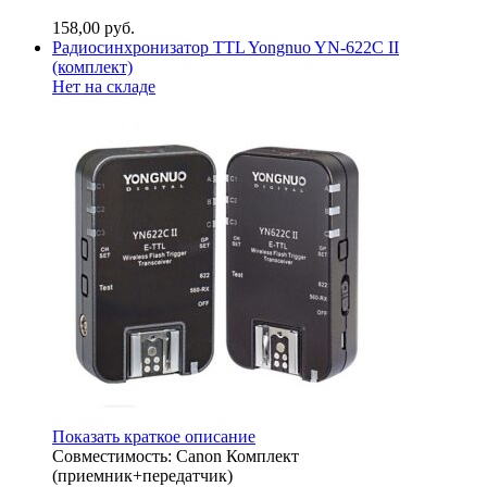
158,00
руб.
Радиосинхронизатор TTL Yongnuo YN-622C II
(комплект)
Нет на складе
Показать краткое описание
Совместимость: Canon Комплект
(приемник+передатчик)