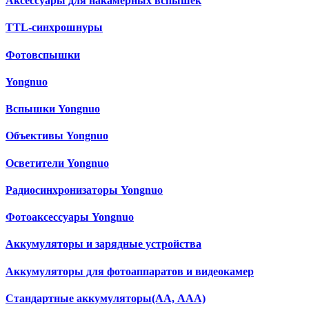
Аксессуары для накамерных вспышек
TTL-синхрошнуры
Фотовспышки
Yongnuo
Вспышки Yongnuo
Объективы Yongnuo
Осветители Yongnuo
Радиосинхронизаторы Yongnuo
Фотоаксессуары Yongnuo
Аккумуляторы и зарядные устройства
Аккумуляторы для фотоаппаратов и видеокамер
Cтандартные аккумуляторы(АА, ААА)